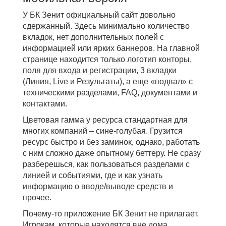
У БК Зенит официальный сайт довольно
сдержанный. Здесь минимально количество
вкладок, нет дополнительных полей с
информацией или ярких баннеров. На главной
странице находится только логотип конторы,
поля для входа и регистрации, 3 вкладки
(Линия, Live и Результаты), а еще «подвал» с
техническими разделами, FAQ, документами и
контактами.
Цветовая гамма у ресурса стандартная для
многих компаний – сине-голубая. Грузится
ресурс быстро и без заминок, однако, работать
с ним сложно даже опытному беттеру. Не сразу
разберешься, как пользоваться разделами с
линией и событиями, где и как узнать
информацию о вводе/выводе средств и
прочее.
Почему-то приложение БК Зенит не прилагает.
Игрокам, которые находятся вне дома,