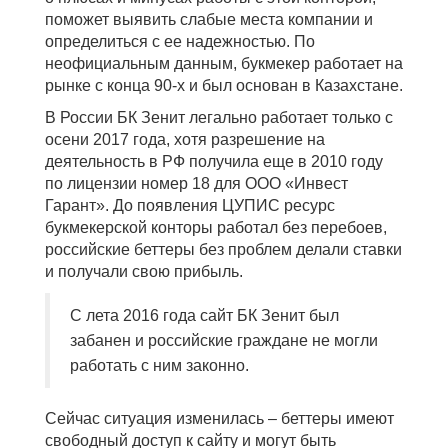
поможет выявить слабые места компании и
определиться с ее надежностью. По
неофициальным данным, букмекер работает на
рынке с конца 90-х и был основан в Казахстане.
В России БК Зенит легально работает только с
осени 2017 года, хотя разрешение на
деятельность в РФ получила еще в 2010 году
по лицензии номер 18 для ООО «Инвест
Гарант». До появления ЦУПИС ресурс
букмекерской конторы работал без перебоев,
российские беттеры без проблем делали ставки
и получали свою прибыль.
С лета 2016 года сайт БК Зенит был
забанен и российские граждане не могли
работать с ним законно.
Сейчас ситуация изменилась – беттеры имеют
свободный доступ к сайту и могут быть