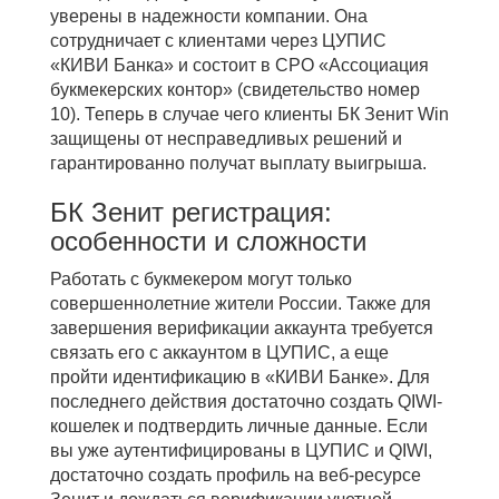
уверены в надежности компании. Она
сотрудничает с клиентами через ЦУПИС
«КИВИ Банка» и состоит в СРО «Ассоциация
букмекерских контор» (свидетельство номер
10). Теперь в случае чего клиенты БК Зенит Win
защищены от несправедливых решений и
гарантированно получат выплату выигрыша.
БК Зенит регистрация:
особенности и сложности
Работать с букмекером могут только
совершеннолетние жители России. Также для
завершения верификации аккаунта требуется
связать его с аккаунтом в ЦУПИС, а еще
пройти идентификацию в «КИВИ Банке». Для
последнего действия достаточно создать QIWI-
кошелек и подтвердить личные данные. Если
вы уже аутентифицированы в ЦУПИС и QIWI,
достаточно создать профиль на веб-ресурсе