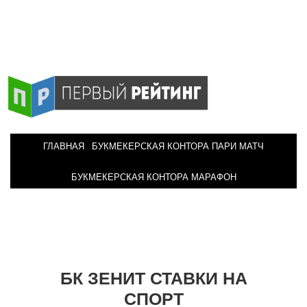
ГЛАВНАЯ
БУКМЕКЕРСКАЯ КОНТОРА ПАРИ МАТЧ
БУКМЕКЕРСКАЯ КОНТОРА МАРАФОН
БУКМЕКЕРСКАЯ КОНТОРА 1ХСТАВКА
БУКМЕКЕРСКАЯ КОНТОРА ФОНБЕТ
БУКМЕКЕРСКАЯ КОНТОРА ЛИГА СТАВОК
БК ЗЕНИТ СТАВКИ НА
СПОРТ
БУКМЕКЕРСКАЯ КОНТОРА WINLINE