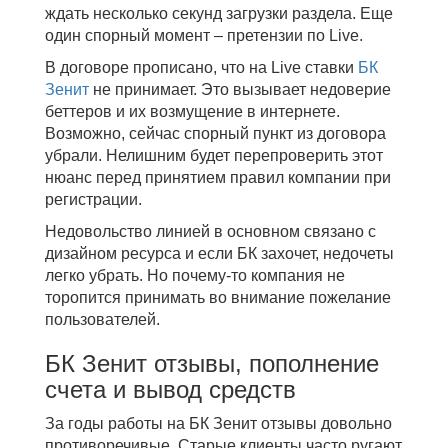
ждать несколько секунд загрузки раздела. Еще
один спорный момент – претензии по Live.
В договоре прописано, что на Live ставки
БК
Зенит
не принимает. Это вызывает недоверие
беттеров и их возмущение в интернете.
Возможно, сейчас спорный пункт из договора
убрали. Нелишним будет перепроверить этот
нюанс перед принятием правил компании при
регистрации.
Недовольство линией в основном связано с
дизайном ресурса и если БК захочет, недочеты
легко убрать. Но почему-то компания не
торопится принимать во внимание пожелание
пользователей.
БК Зенит отзывы, пополнение
счета и вывод средств
За годы работы на БК Зенит отзывы довольно
противоречивые. Старые клиенты часто ругают