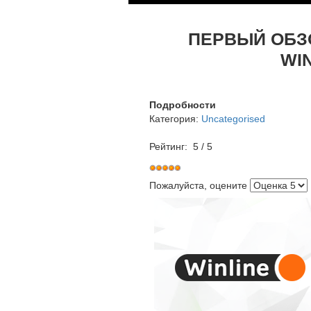
ПЕРВЫЙ ОБЗ
WI
Подробности
Категория:
Uncategorised
Рейтинг:
5
/
5
Пожалуйста, оцените