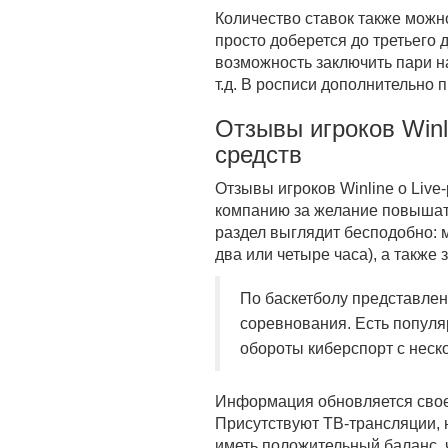
Количество ставок также можн
просто доберется до третьего
возможность заключить пари на
т.д. В росписи дополнительно 
Отзывы игроков Winl
средств
Отзывы игроков Winline о Liv
компанию за желание повышать
раздел выглядит бесподобно:
два или четыре часа), а также
По баскетболу представле
соревнования. Есть попул
обороты киберспорт с неск
Информация обновляется своев
Присутствуют ТВ-трансляции, 
иметь положительный баланс, 