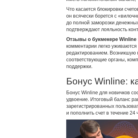
Что касается блокировки счето
он всячески борется с «вилоч
до полной заморозки денежных
подтверждают лояльность конт
Отзывы о букмекере Winline
комментарии легко уживаются 
редактированием. Возникшую 
соответствующие органы, компа
поддержки.
Бонус Winline: 
Бонус Winline для новичков со
удвоение. Итоговый баланс ра
зарегистрированных пользоват
и пополнить счет в течение 24 