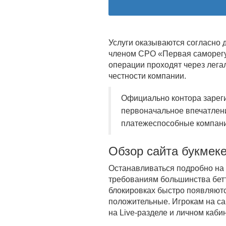
Услуги оказываются согласно 
членом СРО «Первая саморегу
операции проходят через лега
честности компании.
Официально контора зареги
первоначальное впечатлени
платежеспособные компани
Обзор сайта букмеке
Останавливаться подробно на с
требованиям большинства бетте
блокировках быстро появляются
положительные. Игрокам на са
на Live-разделе и личном кабин