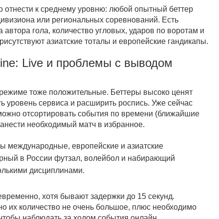
о отнести к среднему уровню: любой опытный беттер
 дивизиона или региональных соревнований. Есть
 автора гола, количество угловых, ударов по воротам и
присутствуют азиатские тоталы и европейские гандикапы.
ine: Live и проблемы с выводом
e-режиме тоже положительные. Беттеры высоко ценят
 уровень сервиса и расширить роспись. Уже сейчас
 можно отсортировать события по времени (ближайшие
 занести необходимый матч в избранное.
ны международные, европейские и азиатские
ярный в России футзал, волейбол и набирающий
олькими дисциплинами.
ременно, хотя бывают задержки до 15 секунд.
но их количество не очень большое, плюс необходимо
чтобы наблюдать за ходом события онлайн.