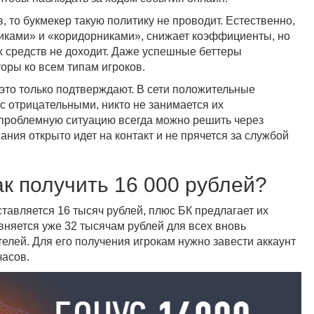
в, то букмекер такую политику не проводит. Естественно,
никами» и «коридорниками», снижает коэффициенты, но
 средств не доходит. Даже успешные беттеры
оры ко всем типам игроков.
это только подтверждают. В сети положительные
с отрицательными, никто не занимается их
проблемную ситуацию всегда можно решить через
ния открыто идет на контакт и не прячется за службой
как получить 16 000 рублей?
ставляется 16 тысяч рублей, плюс БК предлагает их
вняется уже 32 тысячам рублей для всех вновь
елей. Для его получения игрокам нужно завести аккаунт
часов.