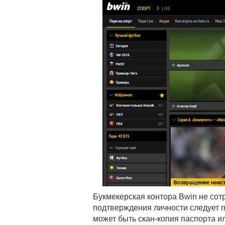
Букмекерская контора Bwin не сот
подтверждения личности следует 
может быть скан-копия паспорта и