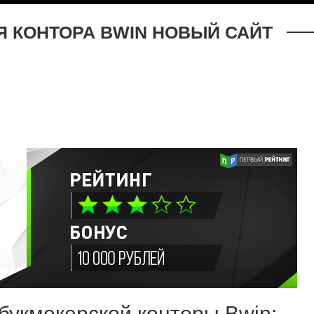
Я КОНТОРА BWIN НОВЫЙ САЙТ
букмекерской конторы Bwin: