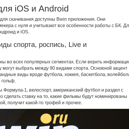
ля iOS и Android
 для скачивания доступны Bwin приложения. Они
кера с нуля и учитывают все особенности работы с БК. Д
ндроид и iOS.
иды спорта, роспись, Live и
ены во всех популярных сегментах. Если верить информаци
ту могут выбрать между 90 видами спорта. Основной акцент
андные виды вроде футбола, хоккея, баскетбола, волейбол
и гольф.
ы Формула-1, велоспорт, американский футбол и раздел с
 сделать ставку на то, какие фильмы будут номинированы
ой, получит какой-то трофей и прочее.