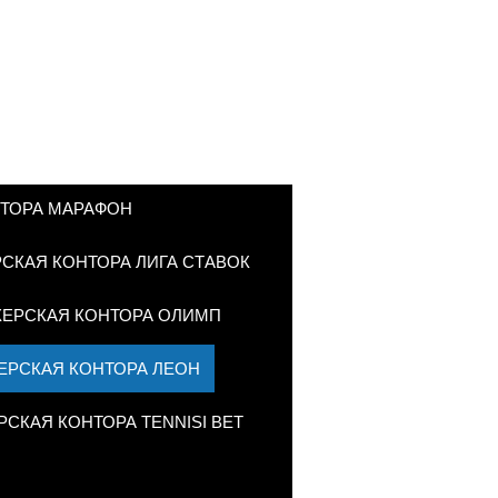
-
-
НТОРА МАРАФОН
СКАЯ КОНТОРА ЛИГА СТАВОК
КЕРСКАЯ КОНТОРА ОЛИМП
ЕРСКАЯ КОНТОРА ЛЕОН
СКАЯ КОНТОРА TENNISI BET