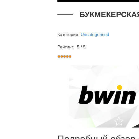
БУКМЕКЕРСКА
Категория:
Uncategorised
Рейтинг:
5
/
5
Подробный обзор 