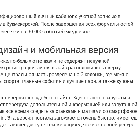
ифицированный личный кабинет с учетной записью в
 в букмекерской. После завершения всех формальностей
более чем на 30 000 событий ежедневно.
 дизайн и мобильная версия
-желто-белых оттенках и не содержит ненужной
я регистрации, линия и лайв расположились вверху,
А центральная часть разделена на 3 колонки, где можно
ы спорта, главные события и лучшие пари, а также купоны
т невероятное удобство сайта. Здесь сложно запутаться
ет перегруза дополнительной информацией или запутанно
вык все время следить за ставками и матчами со смартфоно
n. Эта версия портала загружается очень быстро, имеет е
доставляет доступ к тем же опциям, что и основной ресурс