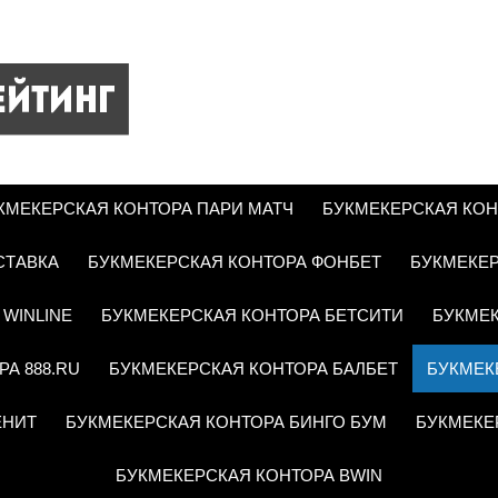
КМЕКЕРСКАЯ КОНТОРА ПАРИ МАТЧ
БУКМЕКЕРСКАЯ КО
СТАВКА
БУКМЕКЕРСКАЯ КОНТОРА ФОНБЕТ
БУКМЕКЕР
WINLINE
БУКМЕКЕРСКАЯ КОНТОРА БЕТСИТИ
БУКМЕ
А 888.RU
БУКМЕКЕРСКАЯ КОНТОРА БАЛБЕТ
БУКМЕК
ЕНИТ
БУКМЕКЕРСКАЯ КОНТОРА БИНГО БУМ
БУКМЕКЕР
БУКМЕКЕРСКАЯ КОНТОРА BWIN