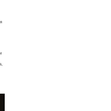
ля
и
а,