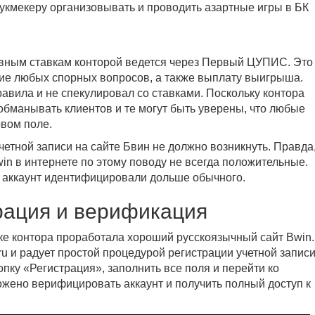
букмекеру организовывать и проводить азартные игры в БК
ивным ставкам конторой ведется через Первый ЦУПИС. Это
ие любых спорных вопросов, а также выплату выигрыша.
равила и не спекулировал со ставками. Поскольку контора
 обманывать клиентов и те могут быть уверены, что любые
овом поле.
четной записи на сайте Бвин не должно возникнуть. Правда
in в интернете по этому поводу не всегда положительные.
х аккаунт идентифицировали дольше обычного.
трация и верификация
ке контора проработала хороший русскоязычный сайт Bwin.
.ru и радует простой процедурой регистрации учетной записи
опку «Регистрация», заполнить все поля и перейти ко
ложено верифицировать аккаунт и получить полный доступ к